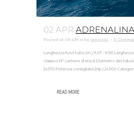
02 APR
ADRENALINA 
Posted at 08:43h
in
by
teooooo
0 Comme
Lunghezza fuori tutto (m.) 9,07 - 9,90 Larghezza
classico N° camere d'aria 6 Diametro dei tubola
2x370 Potenza consigliata (Hp.) 2x300 Categoria
READ MORE