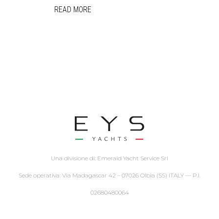
READ MORE
Una divisione di: Emerald Yacht Service Srl
Sede operativa: Via Madagascar 42 – 07026 Olbia (SS) ITALY — P.I.
02680480064