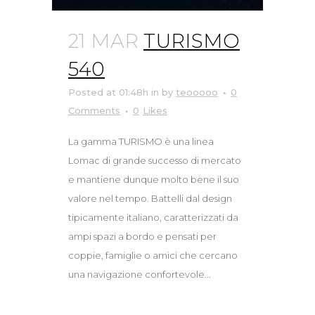
21 MAR
TURISMO
540
Posted at 01:48h
in
by
teooooo
0
Comments
0
Likes
La gamma TURISMO è una linea
Lomac di grande successo di mercato
e mantiene dunque molto bene il suo
valore nel tempo. Battelli dal design
tipicamente italiano, caratterizzati da
ampi spazi a bordo e pensati per
coppie, famiglie o amici che cercano
una navigazione confortevole...