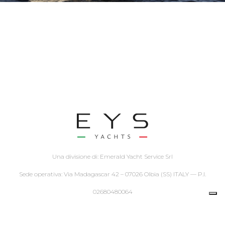
Una divisione di: Emerald Yacht Service Srl
Sede operativa: Via Madagascar 42 – 07026 Olbia (SS) ITALY — P.I.
02680480064