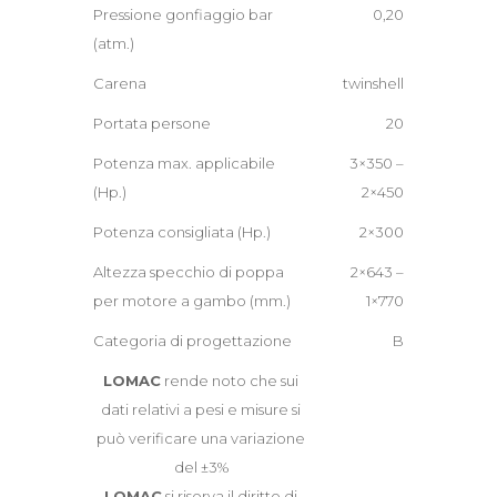
Pressione gonfiaggio bar
0,20
(atm.)
Carena
twinshell
Portata persone
20
Potenza max. applicabile
3×350 –
(Hp.)
2×450
Potenza consigliata (Hp.)
2×300
Altezza specchio di poppa
2×643 –
per motore a gambo (mm.)
1×770
Categoria di progettazione
B
LOMAC
rende noto che sui
dati relativi a pesi e misure si
può verificare una variazione
del ±3%
LOMAC
si riserva il diritto di