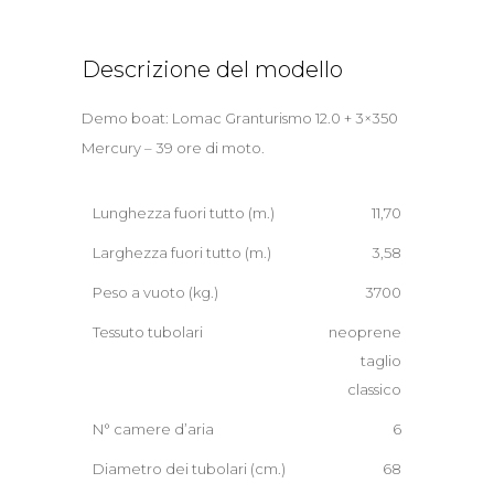
Descrizione del modello
Demo boat: Lomac Granturismo 12.0 + 3×350
Mercury – 39 ore di moto.
Lunghezza fuori tutto (m.)
11,70
Larghezza fuori tutto (m.)
3,58
Peso a vuoto (kg.)
3700
Tessuto tubolari
neoprene
taglio
classico
N° camere d’aria
6
Diametro dei tubolari (cm.)
68