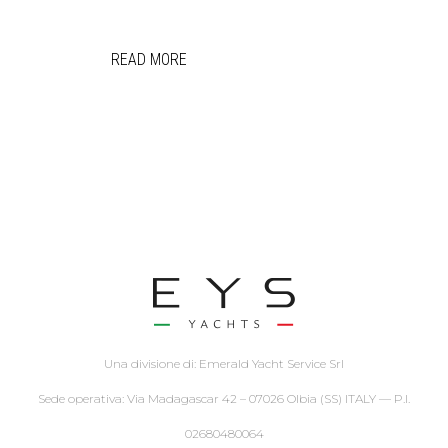
READ MORE
Una divisione di: Emerald Yacht Service Srl
Sede operativa: Via Madagascar 42 – 07026 Olbia (SS) ITALY — P.I.
02680480064