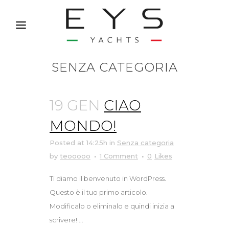
SENZA CATEGORIA
19 GEN
CIAO
MONDO!
Posted at 14:25h
in
Senza categoria
by
teooooo
1 Comment
0
Likes
Ti diamo il benvenuto in WordPress.
Questo è il tuo primo articolo.
Modificalo o eliminalo e quindi inizia a
scrivere! ...