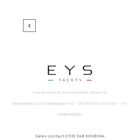
Una divisione di: Emerald Yacht Service Srl
Sede operativa: Via Madagascar 42 – 07026 Olbia (SS) ITALY — P.I.
02680480064
Sales contact (+39) 348 0008064