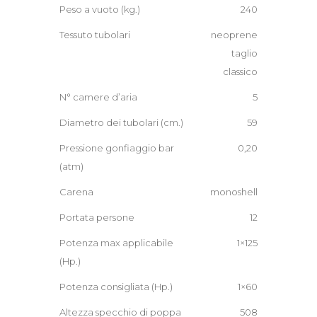
Peso a vuoto (kg.)
240
Tessuto tubolari
neoprene
taglio
classico
N° camere d’aria
5
Diametro dei tubolari (cm.)
59
Pressione gonfiaggio bar
0,20
(atm)
Carena
monoshell
Portata persone
12
Potenza max applicabile
1×125
(Hp.)
Potenza consigliata (Hp.)
1×60
Altezza specchio di poppa
508