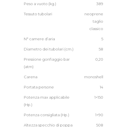
Peso a vuoto (kg.)
389
Tessuto tubolari
neoprene
taglio
classico
N° camere d’aria
5
Diametro dei tubolari (cm.)
58
Pressione gonfiaggio bar
0,20
(atm)
Carena
monoshell
Portata persone
14
Potenza max applicabile
1×150
(Hp.)
Potenza consigliata (Hp.)
1×90
Altezza specchio di poppa
508