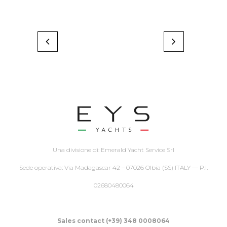
Una divisione di: Emerald Yacht Service Srl
Sede operativa: Via Madagascar 42 – 07026 Olbia (SS) ITALY — P.I.
02680480064
Sales contact (+39) 348 0008064